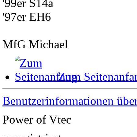
'99er S14a
'97er EH6
MfG Michael
Zum Seitenanfa
Benutzerinformationen übe
Power of Vtec