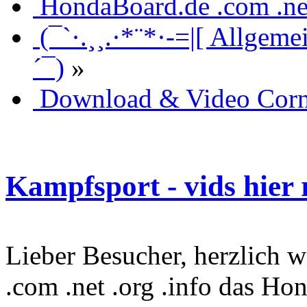
HondaBoard.de .com .ne
(¯`·.¸¸.·*¨*·-=|[ Allgeme
´¯)
»
Download & Video Corn
Kampfsport - vids hier 
Lieber Besucher, herzlich
.com .net .org .info das Hon