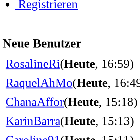
Registrieren
Neue Benutzer
RosalineRi
(
Heute
, 16:59)
RaquelAhMo
(
Heute
, 16:4
ChanaAffor
(
Heute
, 15:18)
KarinBarra
(
Heute
, 15:13)
Caroline91
(
Heute
, 15:11)