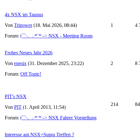
4x NSX im Taunus
Von
Tripower
(18. Mai 2026, 08:44)
1
4 
Forum:
(¯`·.¸¸.·*¨*·-> NSX - Meeting Room
Frohes Neues Jahr 2026
Von
enesix
(31. Dezember 2025, 23:22)
2
8 
Forum:
Off Topic!
PIT's NSX
214
84
Von
PIT
(1. April 2013, 11:54)
Forum:
(¯`·.¸¸.·*¨*·-> NSX Fahrer Vorstellung
Interesse am NSX+Supra Treffen ?