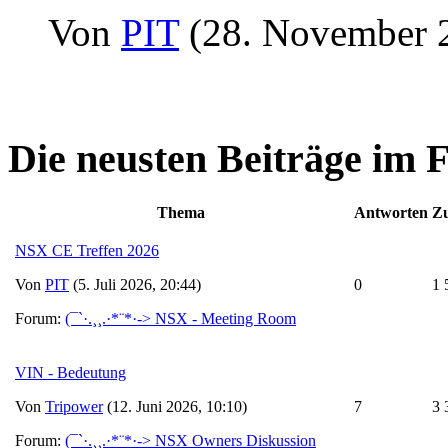
Von
PIT
(28. November 
Die neusten Beiträge im
Thema
Antworten
Zu
NSX CE Treffen 2026
Von
PIT
(5. Juli 2026, 20:44)
0
1 
Forum:
(¯`·.¸¸.·*¨*·-> NSX - Meeting Room
VIN - Bedeutung
Von
Tripower
(12. Juni 2026, 10:10)
7
3 
Forum:
(¯`·.¸¸.·*¨*·-> NSX Owners Diskussion