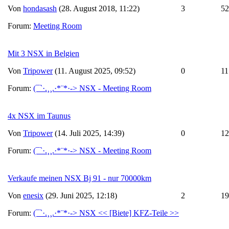
Von
hondasash
(28. August 2018, 11:22)
3
52
Forum:
Meeting Room
Mit 3 NSX in Belgien
Von
Tripower
(11. August 2025, 09:52)
0
11
Forum:
(¯`·.¸¸.·*¨*·-> NSX - Meeting Room
4x NSX im Taunus
Von
Tripower
(14. Juli 2025, 14:39)
0
12
Forum:
(¯`·.¸¸.·*¨*·-> NSX - Meeting Room
Verkaufe meinen NSX Bj 91 - nur 70000km
Von
enesix
(29. Juni 2025, 12:18)
2
19
Forum:
(¯`·.¸¸.·*¨*·-> NSX << [Biete] KFZ-Teile >>