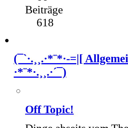
Beiträge
618
(¯`·.¸¸.·*¨*·-=|[ Allgem
·*¨*·.¸¸.·´¯)
Off Topic!