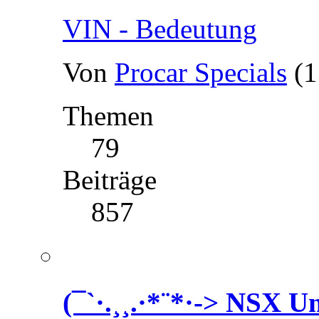
VIN - Bedeutung
Von
Procar Specials
(1
Themen
79
Beiträge
857
(¯`·.¸¸.·*¨*·-> NSX 