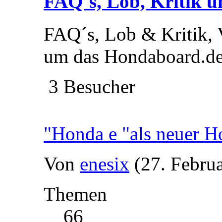
FAQ´s, Lob, Kritik u
FAQ´s, Lob & Kritik, 
um das Hondaboard.d
3 Besucher
"Honda e "als neuer H
Von
enesix
(27. Febru
Themen
66