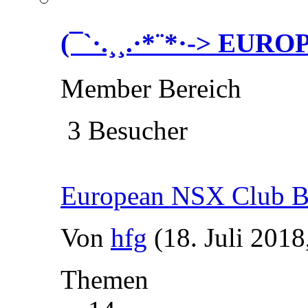
(¯`·.¸¸.·*¨*·-> EU
Member Bereich
3 Besucher
European NSX Club B
Von
hfg
(18. Juli 2018
Themen