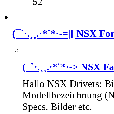
52
(¯`·.¸¸.·*¨*·-=|[ NSX For
(¯`·.¸¸.·*¨*·-> NSX F
Hallo NSX Drivers: Bi
Modellbezeichnung (N
Specs, Bilder etc.