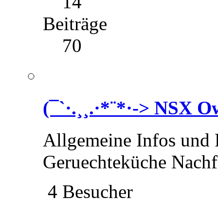
14
Beiträge
70
(¯`·.¸¸.·*¨*·-> NSX 
Allgemeine Infos und
Geruechteküche Nach
4 Besucher