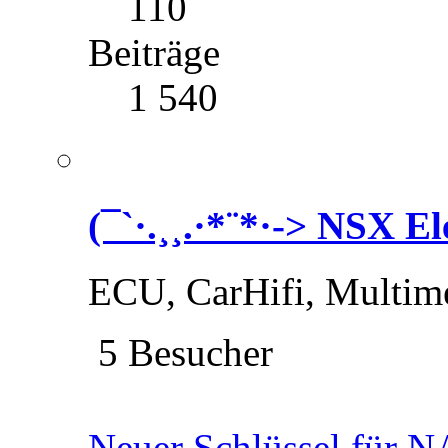
110
Beiträge
1 540
(¯`·.¸¸.·*¨*·-> NSX El
ECU, CarHifi, Multime
5 Besucher
Neuer Schlüssel für 