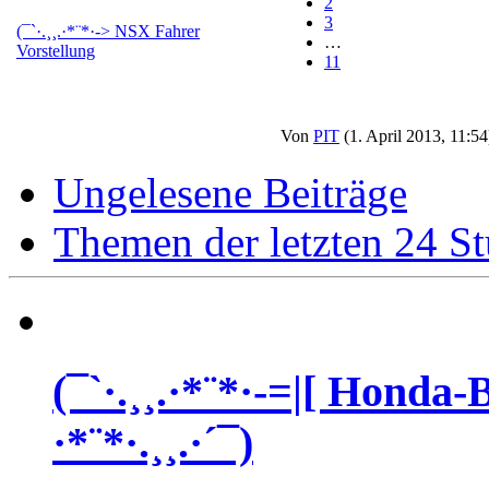
2
3
(¯`·.¸¸.·*¨*·-> NSX Fahrer
…
Vorstellung
11
Von
PIT
(1. April 2013, 11:54
Ungelesene Beiträge
Themen der letzten 24 S
(¯`·.¸¸.·*¨*·-=|[ Honda
·*¨*·.¸¸.·´¯)