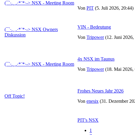
(¯`·.¸¸.·*¨*·-> NSX - Meeting Room
Von
PIT
(5. Juli 2026, 20:44)
VIN - Bedeutung
(¯`·.¸¸.·*¨*·-> NSX Owners
Diskussion
Von
Tripower
(12. Juni 2026,
4x NSX im Taunus
(¯`·.¸¸.·*¨*·-> NSX - Meeting Room
Von
Tripower
(18. Mai 2026, 
Frohes Neues Jahr 2026
Off Topic!
Von
enesix
(31. Dezember 202
PIT's NSX
1