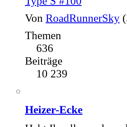
Type S #100
Von
RoadRunnerSky
Themen
636
Beiträge
10 239
Heizer-Ecke