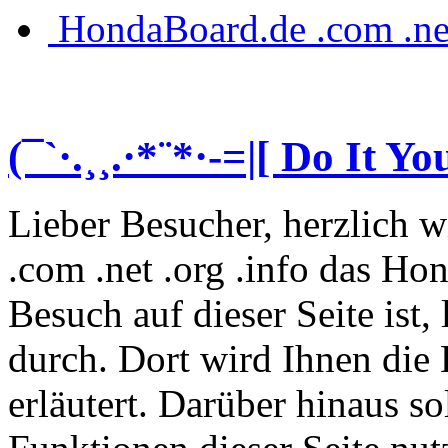
HondaBoard.de .com .ne
(¯`·.¸¸.·*¨*·-=|[ Do It You
Lieber Besucher, herzlich
.com .net .org .info das Hon
Besuch auf dieser Seite ist, 
durch. Dort wird Ihnen die 
erläutert. Darüber hinaus sol