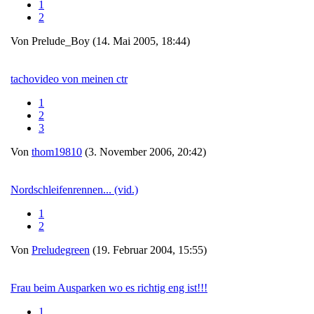
1
2
Von Prelude_Boy (14. Mai 2005, 18:44)
tachovideo von meinen ctr
1
2
3
Von
thom19810
(3. November 2006, 20:42)
Nordschleifenrennen... (vid.)
1
2
Von
Preludegreen
(19. Februar 2004, 15:55)
Frau beim Ausparken wo es richtig eng ist!!!
1