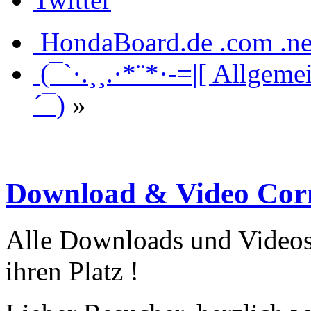
HondaBoard.de .com .ne
(¯`·.¸¸.·*¨*·-=|[ Allgeme
´¯)
»
Download & Video Cor
Alle Downloads und Videos
ihren Platz !