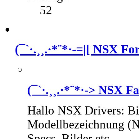
52
(¯`·.¸¸.·*¨*·-=|[ NSX For
(¯`·.¸¸.·*¨*·-> NSX F
Hallo NSX Drivers: Bi
Modellbezeichnung (N
Specs, Bilder etc.