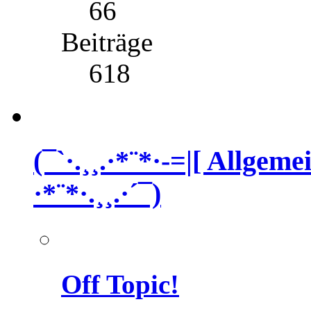
66
Beiträge
618
(¯`·.¸¸.·*¨*·-=|[ Allgem
·*¨*·.¸¸.·´¯)
Off Topic!