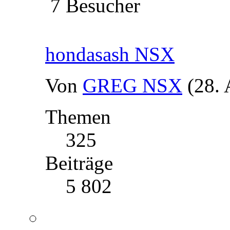
7 Besucher
hondasash NSX
Von
GREG NSX
(28.
Themen
325
Beiträge
5 802