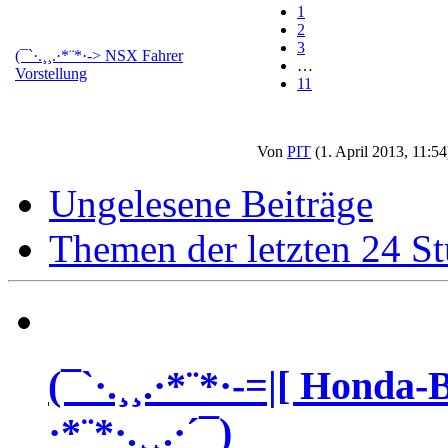
1
2
3
(¯`·.¸¸.·*¨*·-> NSX Fahrer
…
Vorstellung
11
Von
PIT
(1. April 2013, 11:54
Ungelesene Beiträge
Themen der letzten 24 S
(¯`·.¸¸.·*¨*·-=|[ Honda
·*¨*·.¸¸.·´¯)