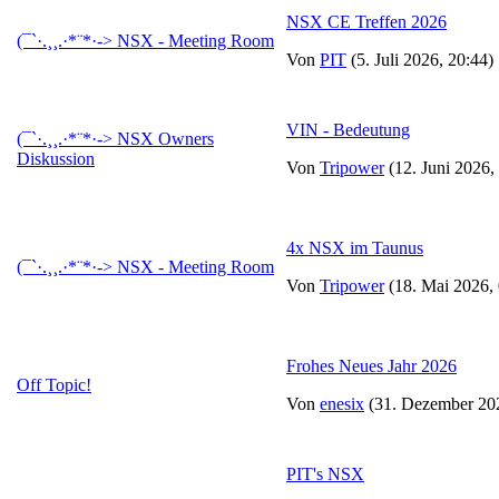
NSX CE Treffen 2026
(¯`·.¸¸.·*¨*·-> NSX - Meeting Room
Von
PIT
(5. Juli 2026, 20:44)
VIN - Bedeutung
(¯`·.¸¸.·*¨*·-> NSX Owners
Diskussion
Von
Tripower
(12. Juni 2026,
4x NSX im Taunus
(¯`·.¸¸.·*¨*·-> NSX - Meeting Room
Von
Tripower
(18. Mai 2026, 
Frohes Neues Jahr 2026
Off Topic!
Von
enesix
(31. Dezember 202
PIT's NSX