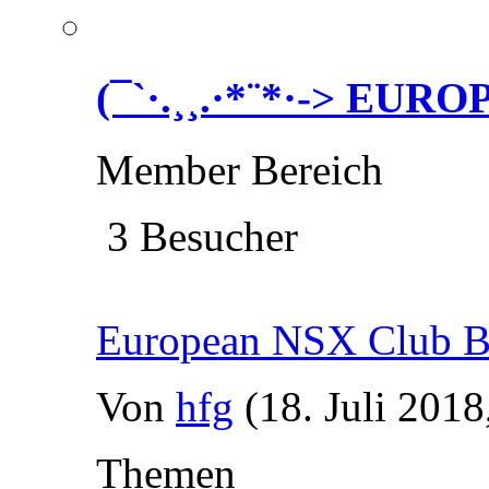
(¯`·.¸¸.·*¨*·-> EU
Member Bereich
3 Besucher
European NSX Club B
Von
hfg
(18. Juli 2018
Themen