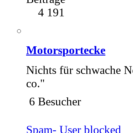
4 191
Motorsportecke
Nichts für schwache 
co."
6 Besucher
Spam- User blocked