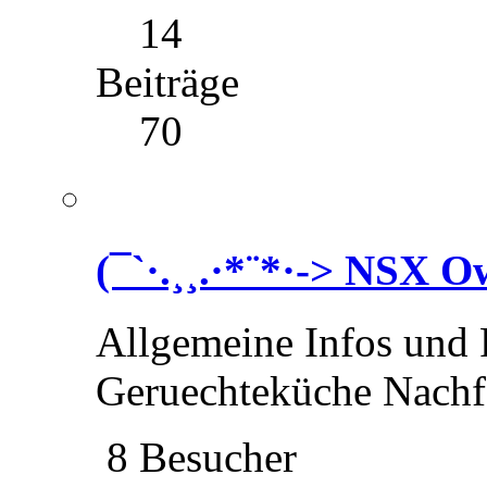
14
Beiträge
70
(¯`·.¸¸.·*¨*·-> NSX 
Allgemeine Infos und
Geruechteküche Nach
8 Besucher