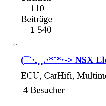
110
Beiträge
1 540
(¯`·.¸¸.·*¨*·-> NSX El
ECU, CarHifi, Multime
4 Besucher