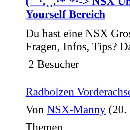
(¯`·.¸¸.·*¨*·-> NSX 
Yourself Bereich
Du hast eine NSX Gros
Fragen, Infos, Tips? Da
2 Besucher
Radbolzen Vorderachs
Von
NSX-Manny
(20.
Themen